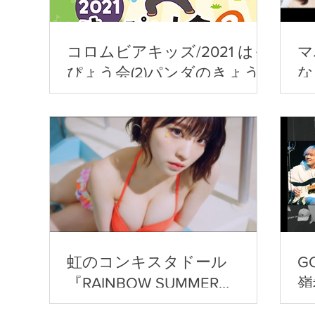
コロムビアキッズ/2021 はっ
マ
ぴょう会(2)パンダのきょう
な
だい
虹のコンキスタドール
G
『RAINBOW SUMMER
嶺
SHOWER』