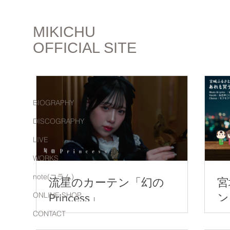
MIKICHU
OFFICIAL SITE
BIOGRAPHY
DISCOGRAPHY
LIVE
WORKS
note(コラム)
流星のカーテン「幻の
宮
ONLINE SHOP
Princess」
ン
こ
CONTACT