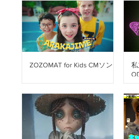
ZOZOMAT for Kids CMソング
私
O