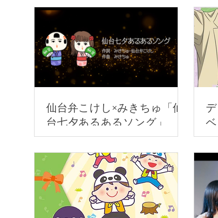
仙台弁こけし×みきちゅ「仙
デ
台七夕あるあるソング」
ベ