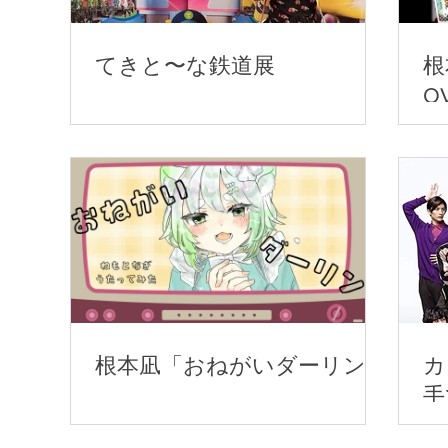
てきと〜な鉄道展
根
O
根本凪「おねがいダーリン」
カ
手
D