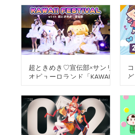
超ときめき♡宣伝部×サンリ
コ
オピューロランド「KAWAII
ど
FESTIVAL」
デ