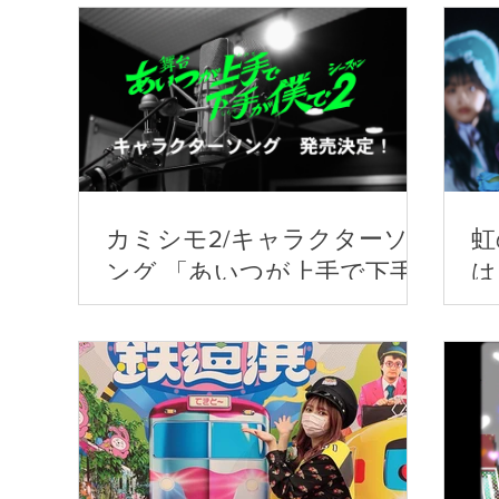
カミシモ2/キャラクターソ
虹
ング 「あいつが上手で下手
は
が僕で」シーズン2 EP
♡