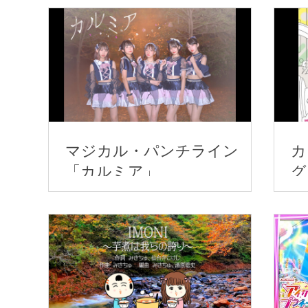
J
S
マジカル・パンチライン
カ
「カルミア」
グ
で