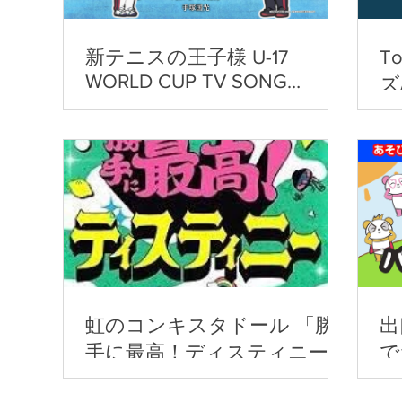
新テニスの王子様 U-17
T
WORLD CUP TV SONG
ズ/
COLLECTION/手塚国光
Al
虹のコンキスタドール 「勝
出
手に最高！ディスティニー」
で