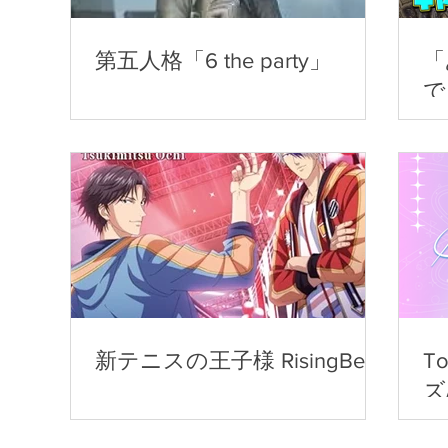
第五人格「6 the party」
「
で
新テニスの王子様 RisingBeat
T
ズ/
Al