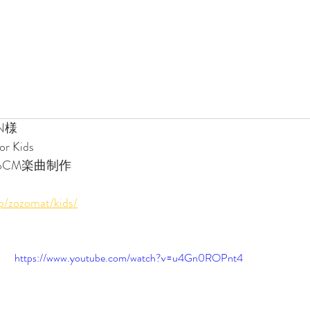
N様
r Kids
ebCM楽曲制作
jp/zozomat/kids/
https://www.youtube.com/watch?v=u4Gn0ROPnt4