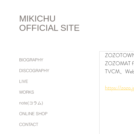
MIKICHU
OFFICIAL SITE
ZOZOTOW
BIOGRAPHY
ZOZOMAT fo
TVCM、W
DISCOGRAPHY
LIVE
https://zozo.
WORKS
note(コラム)
ONLINE SHOP
CONTACT