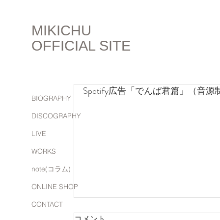
MIKICHU
OFFICIAL SITE
Spotify広告「でんぱ君篇」（
BIOGRAPHY
DISCOGRAPHY
LIVE
WORKS
note(コラム)
ONLINE SHOP
CONTACT
コメント