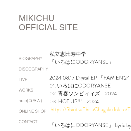
MIKICHU
OFFICIAL SITE
私立恵比寿中学
BIOGRAPHY
「いろはにODORYANSE」
DISCOGRAPHY
2024.08.17 Digital EP 『FAMIEN’24 
LIVE
01. いろはにODORYANSE 
WORKS
02. 青春ソンビィィズ - 2024 - 
03. HOT UP!!! - 2024 -
note(コラム)
https://ShiritsuEbisuChugaku.lnk.to/F
ONLINE SHOP
CONTACT
「いろはにODORYANSE」 Lyric by み