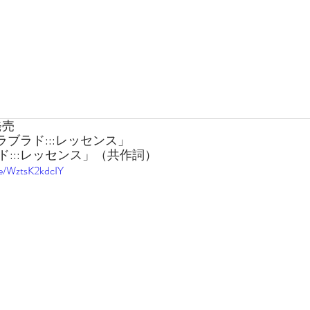
1発売
ラブラド:::レッセンス」
ド:::レッセンス」（共作詞）
be/WztsK2kdcIY