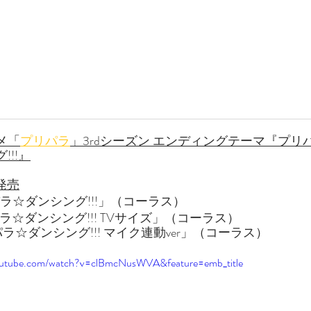
メ「
プリパラ
」3rdシーズン エンディングテーマ『プリ
!!!』
2発売
パラ☆ダンシング!!!」（コーラス）
ラ☆ダンシング!!! TVサイズ」（コーラス）
パラ☆ダンシング!!! マイク連動ver」（コーラス）
outube.com/watch?v=clBmcNusWVA&feature=emb_title