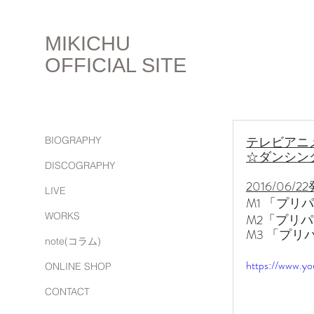
MIKICHU
OFFICIAL SITE
テレビアニ
BIOGRAPHY
☆ダンシング
DISCOGRAPHY
2016/06/2
LIVE
M1 「プリ
WORKS
M2「プリパ
M3 「プリ
note(コラム)
https://www.y
ONLINE SHOP
CONTACT