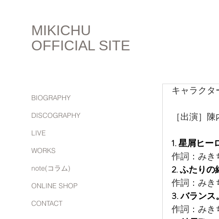
MIKICHU
OFFICIAL SITE
キャラクタ
BIOGRAPHY
［出演］
陳
DISCOGRAPHY
LIVE
1. 星屑ヒー
WORKS
作詞：みき
2. ふたりの
note(コラム)
作詞：みき
ONLINE SHOP
3. バランス
CONTACT
作詞：みき