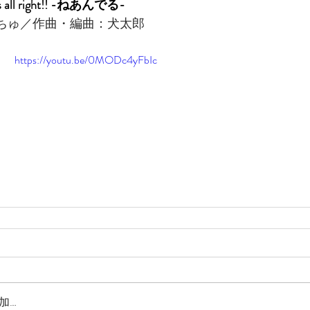
s all right!! -ねあんでる-
ちゅ／作曲・編曲：犬太郎
https://youtu.be/0MODc4yFbIc
加…