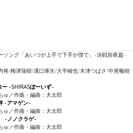
ーソング「あいつが上手で下手が僕で」-決戦前夜篇-
内将/梅津瑞樹/溝口琢矢/大平峻也/木津つばさ/中尾暢樹
ロー -SHIRASぼーいず-
ちゅ／作曲・編曲：犬太郎
絆 -アマゲン-
ちゅ／作曲・編曲：犬太郎
。 -ノノクラゲ-
ちゅ／作曲・編曲：犬太郎