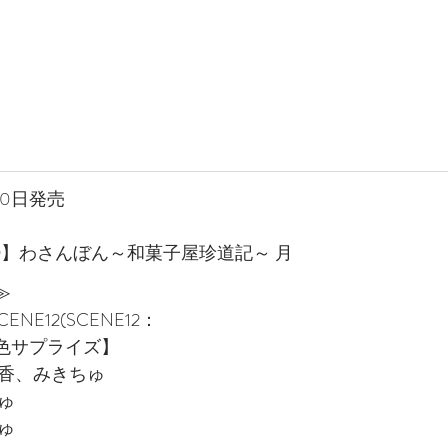
30日発売
D】わさんぼん～和菓子屋珍道記～ 月
≫
CENE12(SCENE12：
色サプライズ】
倫香、みきちゅ
ゅ
ゅ