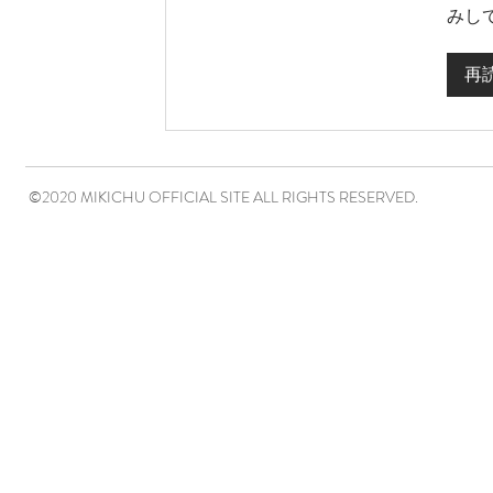
みし
再
©2020 MIKICHU OFFICIAL SITE ALL RIGHTS RESERVED.