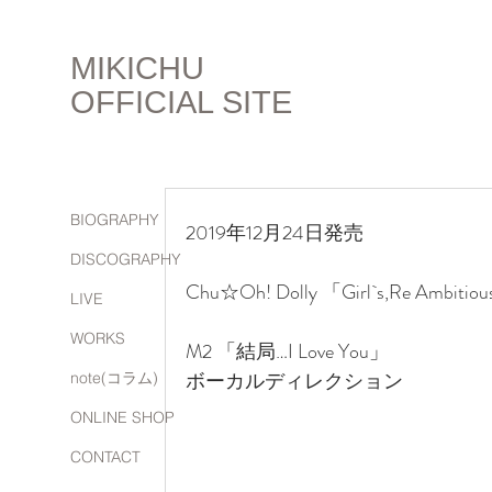
MIKICHU
OFFICIAL SITE
BIOGRAPHY
2019年12月24日発売
DISCOGRAPHY
Chu☆Oh! Dolly 「Girl`s,Re Ambiti
LIVE
WORKS
M2 「結局…I Love You」
ボーカルディレクション
note(コラム)
ONLINE SHOP
CONTACT